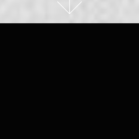
BÜROO
Advokaadibüroo Supremia meeskonna moodustavad
klientide ja kolleegide poolt hinnatud advokaadid ja
juristid, kes nõustavad kliente juba alates 1996. aastast.
Meie advokaadid on professionaalsed, usaldusväärsed ja
operatiivsed ning me pakume oma klientidele
õigusteenuseid kõigis olulisemates õigusvaldkondades,
kuid eriti on meid hinnatud äriõiguse valdkonnas ja
vaidluste lahendamisel.
Professionaalsus